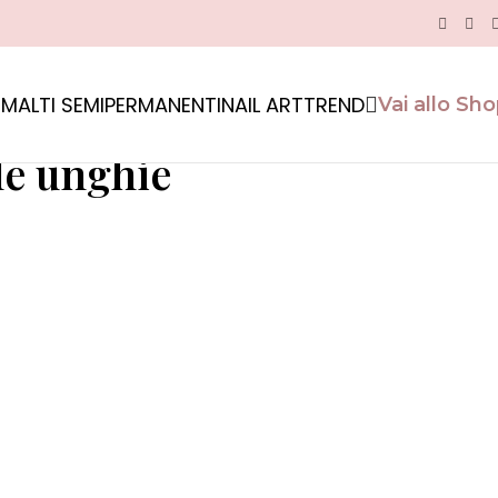
MALTI SEMIPERMANENTI
NAIL ART
TREND
Vai allo Sh
e aggiornata e ispirata.
le unghie
Tendenze
Colori, mode e trend da non perdere