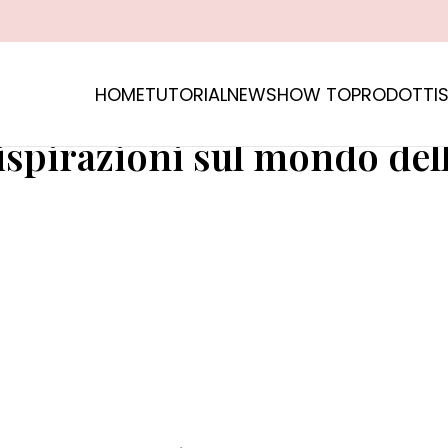
HOME
TUTORIAL
NEWS
HOW TO
PRODOTTI
S
ze e tutto ciò che c'è da sapere per rimanere sempr
 ispirazioni sul mondo del
Tutorial
News
Apprendi le migliori tecniche
insieme a noi
Tutte le novità dal mondo