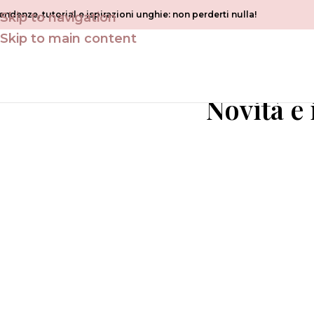
endenze, tutorial e ispirazioni unghie: non perderti nulla!
Skip to navigation
Skip to main content
Scopri consigli, tenden
Novità e
Prodotti
Tutto il necessario per risultati professionali