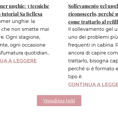
er unghie: 3 tecniche
Sollevamento gel ung
 tutorial Sa Bellesa
riconoscerlo, perché 
mer unghie: la
come trattarlo al refill
a che non smette mai
Il sollevamento gel 
re. Ogni stagione,
uno dei problemi più
ente, ogni occasione
frequenti in cabina. 
sfumatura quotidian...
ancora di capire co
UA A LEGGERE
trattarlo, bisogna cap
perché si è formato e
tipo è.
CONTINUA A LEGG
Visualizza tutti