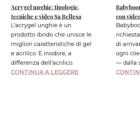
Acrygel unghie: tipologie,
Babyboom
tecniche e video Sa Bellesa
con video
L'acrygel unghie è un
Babyboo
prodotto ibrido che unisce le
richiest
migliori caratteristiche di gel
di arriva
e acrilico. È inodore, a
ogni cli
differenza dell'acrilico.
— dalla 
CONTINUA A LEGGERE
CONTIN