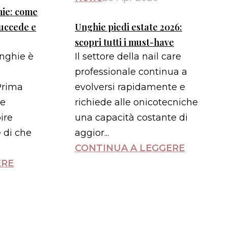
hie: come
succede e
Unghie piedi estate 2026:
scopri tutti i must-have
unghie è
Il settore della nail care
professionale continua a
Prima
evolversi rapidamente e
me
richiede alle onicotecniche
ire
una capacità costante di
 di che
aggior...
CONTINUA A LEGGERE
ERE