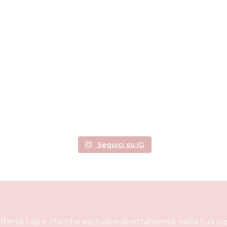
Seguici su IG
offerte top e chicche esclusive direttamente nella tua cas