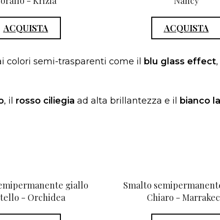
orallo - Krizia
Nancy
ACQUISTA
ACQUISTA
i colori semi-trasparenti come il
blu glass effect
o
, il
rosso ciliegia
ad alta brillantezza e il
bianco l
emipermanente giallo
Smalto semipermanent
tello - Orchidea
Chiaro - Marrake