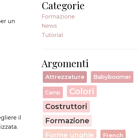
Categorie
Formazione
per un
News
Tutorial
Argomenti
Attrezzature
Babyboomer
Colori
Camp
Costruttori
liere il
Formazione
izzata.
Forme unghie
French