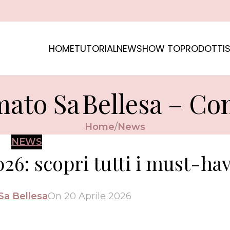
HOME
TUTORIAL
NEWS
HOW TO
PRODOTTI
S
mato Sa Bellesa – Con
Home
News
NEWS
026: scopri tutti i must-ha
Sa Bellesa
On 20 Aprile 2026