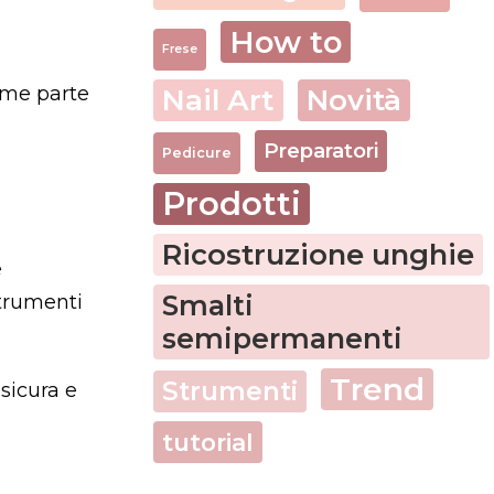
How to
Frese
ome parte
Nail Art
Novità
Preparatori
Pedicure
Prodotti
Ricostruzione unghie
e
Smalti
strumenti
semipermanenti
Trend
Strumenti
sicura e
tutorial