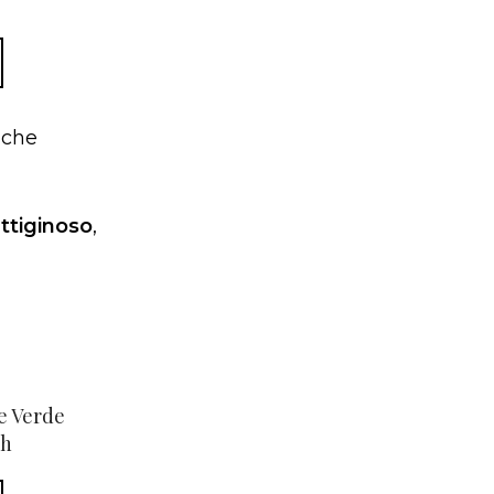
, che
attiginoso
,
e Verde
ch