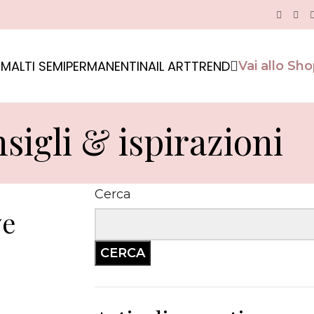
MALTI SEMIPERMANENTI
NAIL ART
TREND
Vai allo Sh
sigli & ispirazioni
Cerca
ve
CERCA