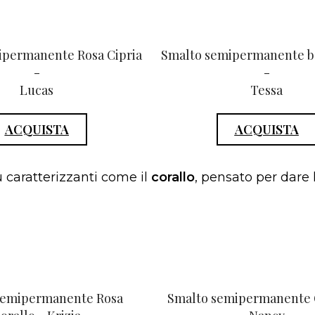
ipermanente Rosa Cipria
Smalto semipermanente b
-
-
Lucas
Tessa
ACQUISTA
ACQUISTA
ù caratterizzanti come il
corallo
, pensato per dare
semipermanente Rosa
Smalto semipermanente C