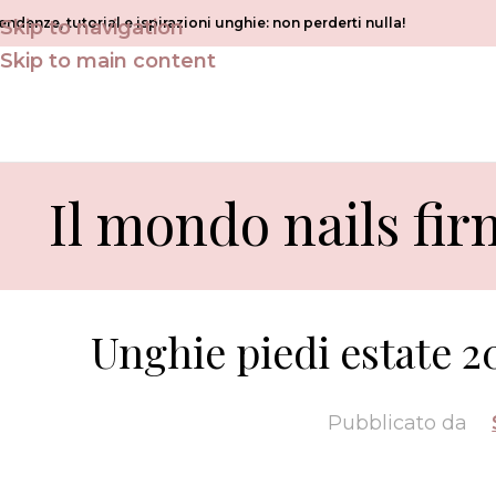
endenze, tutorial e ispirazioni unghie: non perderti nulla!
Skip to navigation
Skip to main content
Il mondo nails fir
Unghie piedi estate 2
Pubblicato da