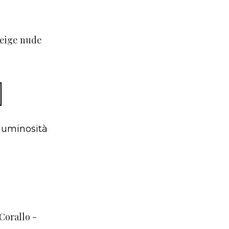
eige nude
 luminosità
orallo -