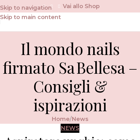
Vai allo Shop
Skip to navigation
Skip to main content
Il mondo nails
firmato Sa Bellesa –
Consigli &
ispirazioni
Home
News
NEWS