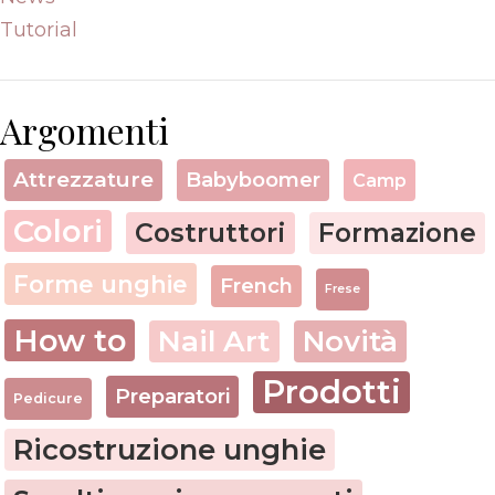
Tutorial
Argomenti
Attrezzature
Babyboomer
Camp
Colori
Costruttori
Formazione
Forme unghie
French
Frese
How to
Nail Art
Novità
Prodotti
Preparatori
Pedicure
Ricostruzione unghie