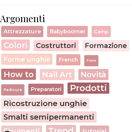
Argomenti
Attrezzature
Babyboomer
Camp
Colori
Costruttori
Formazione
Forme unghie
French
Frese
How to
Nail Art
Novità
Prodotti
Preparatori
Pedicure
Ricostruzione unghie
Smalti semipermanenti
Trend
Strumenti
tutorial