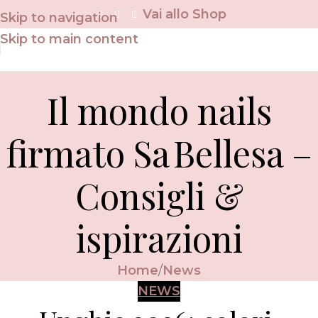
Vai allo Shop
Skip to navigation
Skip to main content
Il mondo nails
firmato Sa Bellesa –
Consigli &
ispirazioni
Home
News
NEWS