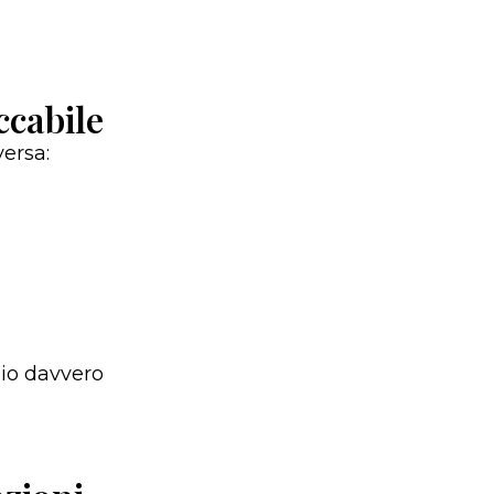
ccabile
versa:
zio davvero