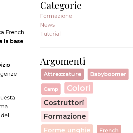
Categorie
Formazione
News
ca French
Tutorial
za la base
Argomenti
izio
Attrezzature
Babyboomer
sigenze
Colori
Camp
questa
Costruttori
 ma
Formazione
 del
Forme unghie
French