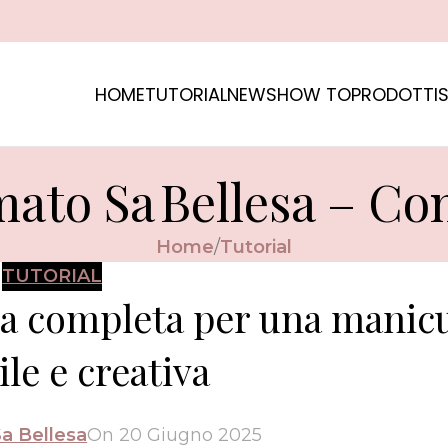
HOME
TUTORIAL
NEWS
HOW TO
PRODOTTI
S
mato Sa Bellesa – Con
Home
Tutorial
TUTORIAL
da completa per una manic
ile e creativa
a Bellesa
On 20 Giugno 2025