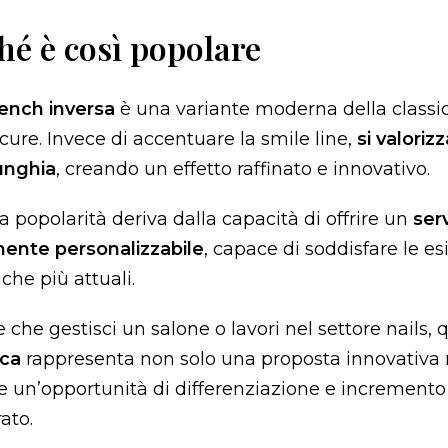
hé è così popolare
ench inversa
è una variante moderna della classi
ure. Invece di accentuare la smile line,
si valoriz
unghia
, creando un effetto raffinato e innovativo.
a popolarità deriva dalla capacità di offrire un
serv
mente personalizzabile
, capace di soddisfare le e
iche più attuali.
e che gestisci un salone o lavori nel settore nails, 
ica
rappresenta non solo una proposta innovativa
 un’opportunità di differenziazione e incremento
rato.