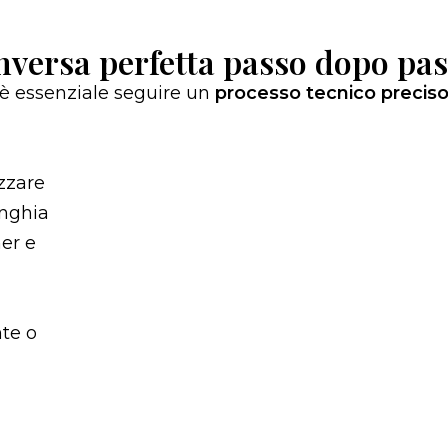
nversa perfetta passo dopo pa
 è essenziale seguire un
processo tecnico precis
zzare
unghia
mer e
nte o