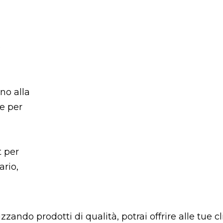
e
rno alla
re per
t per
ario,
ando prodotti di qualità, potrai offrire alle tue cl