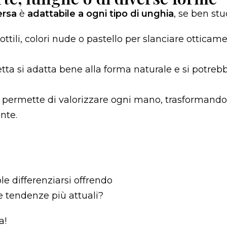
ersa
è
adattabile a ogni tipo di unghia
, se ben stu
sottili, colori nude o pastello per slanciare otticam
netta si adatta bene alla forma naturale e si potreb
ste permette di valorizzare ogni mano, trasformando
nte.
le differenziarsi offrendo
le tendenze più attuali?
a!