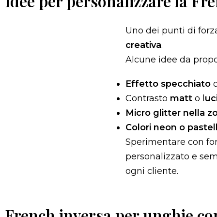
Idee per personalizzare la Fre
Uno dei punti di forz
creativa
.
Alcune idee da propor
Effetto specchiato
Contrasto
matt
o l
uc
Micro glitter nella z
Colori neon o pastel
Sperimentare con form
personalizzato e semp
ogni cliente.
French inversa per unghie cor