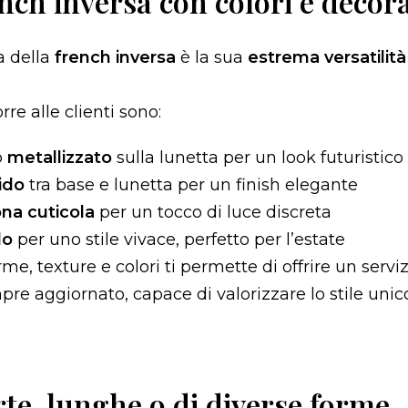
nch inversa con colori e decor
a della
french inversa
è la sua
estrema versatilità
re alle clienti sono:
o
metallizzato
sulla lunetta per un look futuristico
ido
tra base e lunetta per un finish elegante
ona cuticola
per un tocco di luce discreta
lo
per uno stile vivace, perfetto per l’estate
e, texture e colori ti permette di offrire un serviz
re aggiornato, capace di valorizzare lo stile unic
te, lunghe o di diverse forme