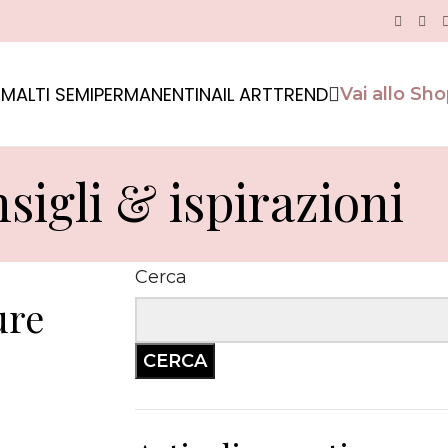
MALTI SEMIPERMANENTI
NAIL ART
TREND
Vai allo Sh
sigli & ispirazioni
Cerca
ure
CERCA