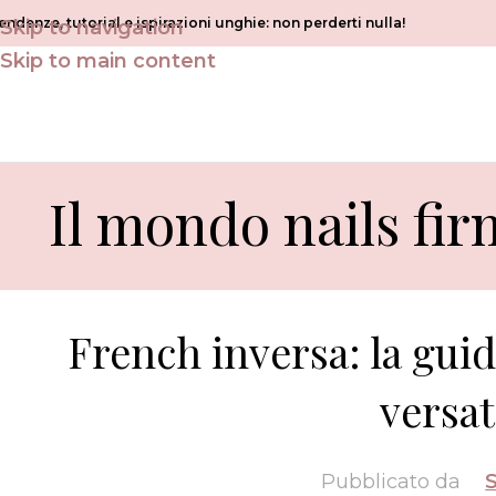
endenze, tutorial e ispirazioni unghie: non perderti nulla!
Skip to navigation
Skip to main content
Il mondo nails fir
French inversa: la gui
versat
Pubblicato da
S