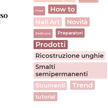
How to
Frese
sso
Nail Art
Novità
o
:
Preparatori
Pedicure
Prodotti
Ricostruzione unghie
Smalti
semipermanenti
Trend
Strumenti
tutorial