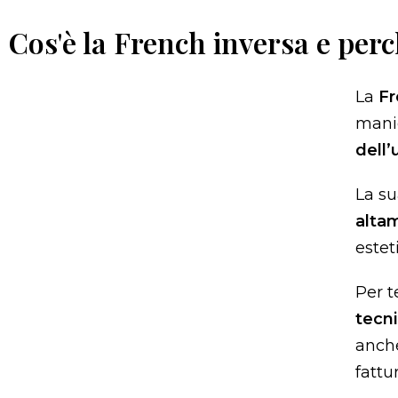
Cos'è la French inversa e perc
La
Fr
manic
dell’
La su
alta
estet
Per t
tecn
anche
fattu