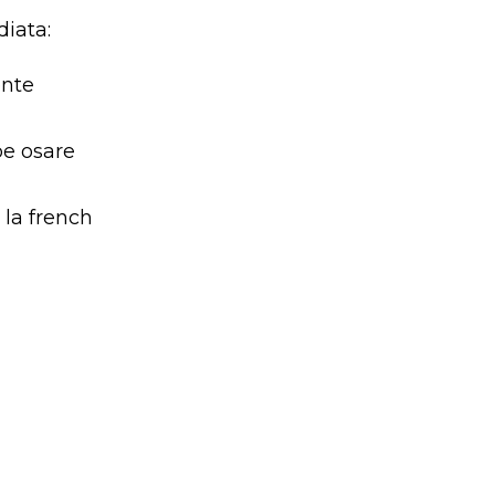
diata:
ente
be osare
 la french