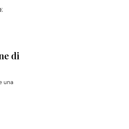
RE
ne di
re una