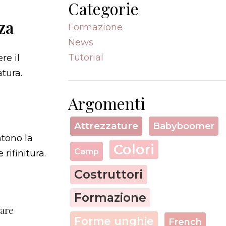
Categorie
za
Formazione
News
Tutorial
re il
tura.
Argomenti
Attrezzature
Babyboomer
ntono la
Colori
Camp
rifinitura.
Costruttori
Formazione
uare
Forme unghie
French