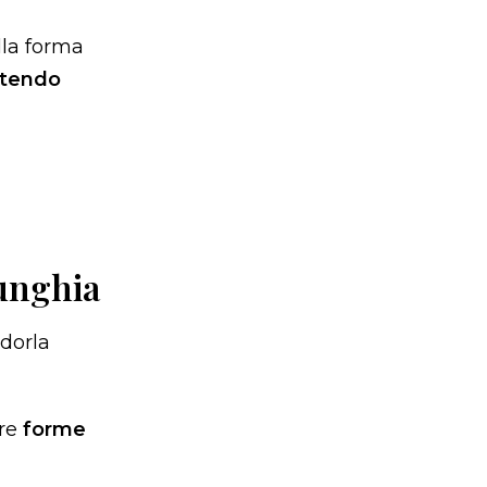
alla forma
tendo
 unghia
dorla
are
forme