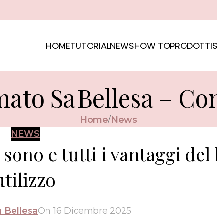
HOME
TUTORIAL
NEWS
HOW TO
PRODOTTI
S
mato Sa Bellesa – Con
Home
News
NEWS
ono e tutti i vantaggi del 
utilizzo
a Bellesa
On 16 Dicembre 2025