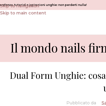
endenze, tutorial e ispirazioni unghie: non perderti nulla!
Skip to navigation
Skip to main content
Il mondo nails fir
Dual Form Unghie: cosa s
Pubblicato da
S