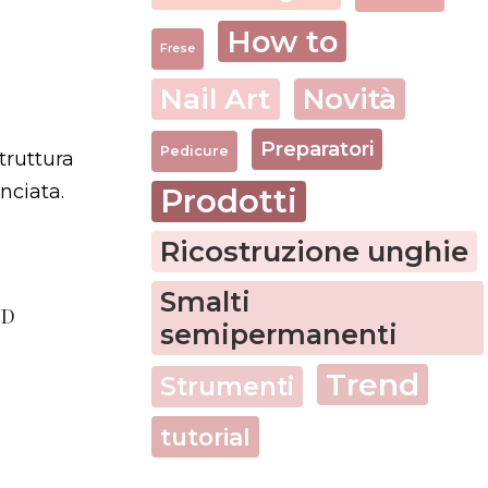
How to
Frese
Nail Art
Novità
Preparatori
Pedicure
truttura
nciata.
Prodotti
Ricostruzione unghie
Smalti
ND
semipermanenti
Trend
Strumenti
tutorial