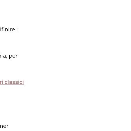
finire i
ia, per
i classici
omer