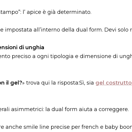
tampo”: l’ apice è già determinato.
 impostata all’interno della dual form. Devi solo ri
nsioni di unghia
nto preciso a ogni tipologia e dimensione di ungh
n il gel?
» trova qui la risposta:Sì, sia
gel costruttor
li asimmetrici: la dual form aiuta a correggere.
ere anche smile line precise per french e baby bo