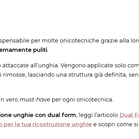
pensabile per molte onicotecniche grazie alla lor
tremamente puliti
.
no attaccate all’unghia. Vengono applicate solo c
i rimosse, lasciando una struttura già definita, se
un vero
must-have
per ogni onicotecnica.
zione unghie con dual form
, leggi l’articolo
Dual F
o per la tua ricostruzione unghie
e scopri come si