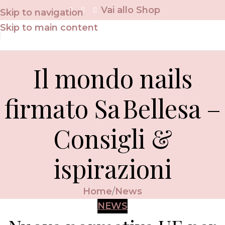
Vai allo Shop
Skip to navigation
Skip to main content
Il mondo nails
firmato Sa Bellesa –
Consigli &
ispirazioni
Home
News
NEWS