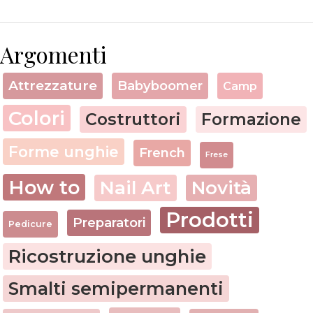
Argomenti
Attrezzature
Babyboomer
Camp
Colori
Costruttori
Formazione
Forme unghie
French
Frese
How to
Nail Art
Novità
Prodotti
Preparatori
Pedicure
Ricostruzione unghie
Smalti semipermanenti