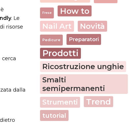
How to
 è
Frese
endly
. Le
Nail Art
Novità
i risorse
Preparatori
Pedicure
Prodotti
i cerca
Ricostruzione unghie
Smalti
semipermanenti
zzata dalla
Trend
Strumenti
tutorial
dietro
.