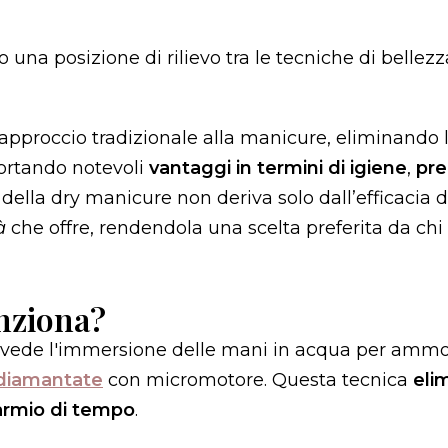
na posizione di rilievo tra le tecniche di bellezz
approccio tradizionale alla manicure, eliminando 
portando notevoli
vantaggi in termini di igiene
,
pre
 della dry manicure non deriva solo dall’efficacia d
à
che offre, rendendola una scelta preferita da chi
nziona?
revede l'immersione delle mani in acqua per ammor
 diamantate
con micromotore. Questa tecnica
eli
armio di tempo
.