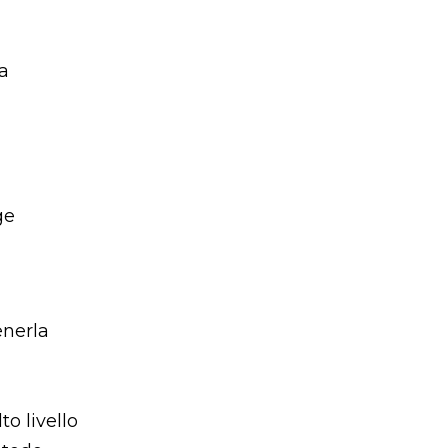
a
ge
enerla
o livello