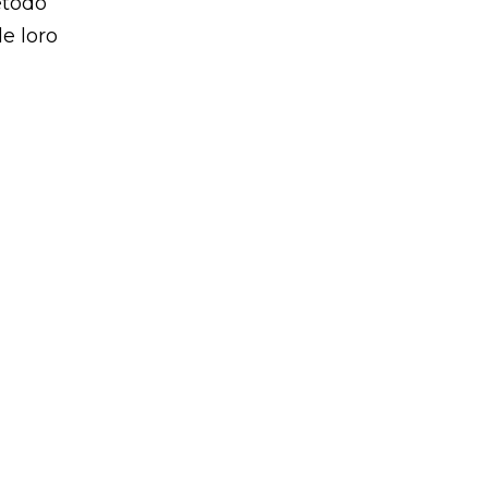
etodo
e loro