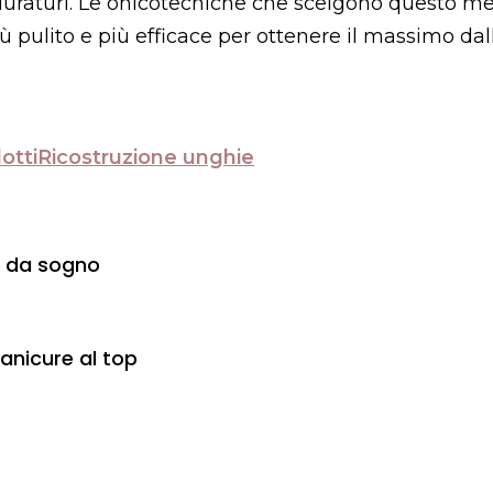
e duraturi. Le onicotecniche che scelgono questo m
 pulito e più efficace per ottenere il massimo dall
otti
Ricostruzione unghie
e da sogno
anicure al top