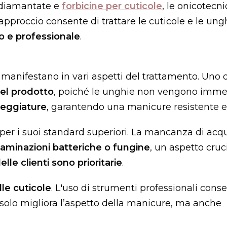
a diamantate e
forbicine per cuticole
, le onicotecn
pproccio consente di trattare le cuticole e le ung
to e professionale
.
i manifestano in vari aspetti del trattamento. Uno 
el prodotto
, poiché le unghie non vengono imme
cheggiature
, garantendo una manicure resistente e
 per i suoi standard superiori. La mancanza di acq
ntaminazioni batteriche o fungine
, un aspetto cruc
elle clienti sono prioritarie
.
lle cuticole
. L'uso di strumenti professionali conse
n solo migliora l’aspetto della manicure, ma anche