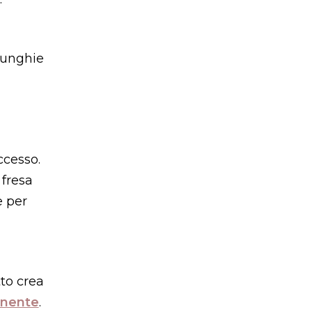
 unghie
ccesso.
 fresa
e per
tto crea
anente
.