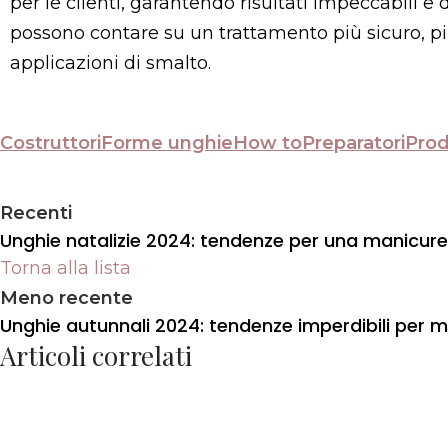
per le clienti, garantendo risultati impeccabili 
possono contare su un trattamento più sicuro, più
applicazioni di smalto​.
Costruttori
Forme unghie
How to
Preparatori
Prod
Recenti
Unghie natalizie 2024: tendenze per una manicur
Torna alla lista
Meno recente
Unghie autunnali 2024: tendenze imperdibili per m
Articoli correlati