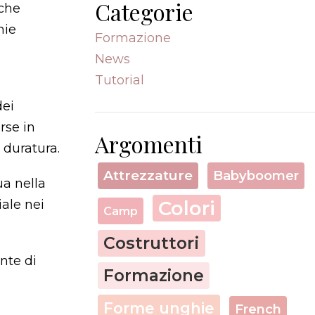
Categorie
iche
hie
Formazione
News
Tutorial
dei
rse in
Argomenti
 duratura.
Attrezzature
Babyboomer
ua nella
Colori
iale nei
Camp
Costruttori
nte di
Formazione
Forme unghie
French