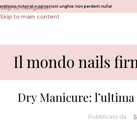
endenze, tutorial e ispirazioni unghie: non perderti nulla!
Skip to navigation
Skip to main content
Il mondo nails fir
Dry Manicure: l’ultima
Pubblicato da
S