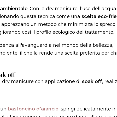
à ambientale
. Con la dry manicure, l'uso dell'acqua
sizionando questa tecnica come una
scelta eco-fri
tà apprezzano un metodo che minimizza lo spreco d
liorando così il profilo ecologico del trattamento.
denza all'avanguardia nel mondo della bellezza,
mbiente, il che la rende una scelta preferita per ch
ak off
a dry manicure con applicazione di
soak off
, reali
 un
bastoncino d’arancio
, spingi delicatamente in
 alla lavorazione, senza causare danni alla matrice