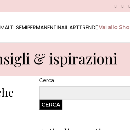
MALTI SEMIPERMANENTI
NAIL ART
TREND
Vai allo Sh
sigli & ispirazioni
Cerca
che
CERCA