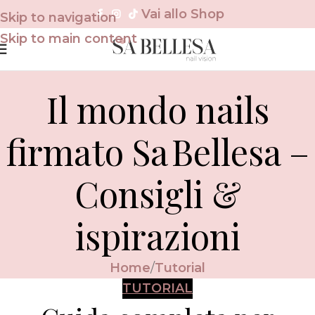
Vai allo Shop
Skip to navigation
Skip to main content
Il mondo nails
firmato Sa Bellesa –
Consigli &
ispirazioni
Home
Tutorial
TUTORIAL