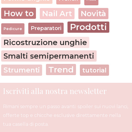
How to
Nail Art
Novità
Prodotti
Preparatori
Pedicure
Ricostruzione unghie
Smalti semipermanenti
Trend
Strumenti
tutorial
Iscriviti alla nostra newsletter
Rimani sempre un passo avanti: spoiler sui nuovi lanci,
offerte top e chicche esclusive direttamente nella
tua casella di posta.