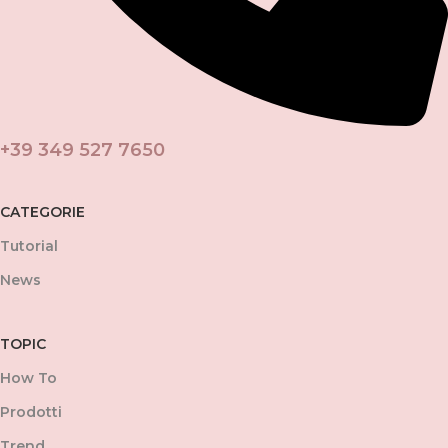
+39 349 527 7650
CATEGORIE
Tutorial
News
TOPIC
How To
Prodotti
Trend