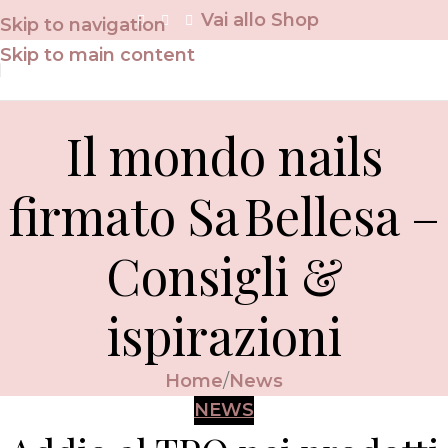
Vai allo Shop
Skip to navigation
Skip to main content
Il mondo nails
firmato Sa Bellesa –
Consigli &
ispirazioni
Home
News
NEWS