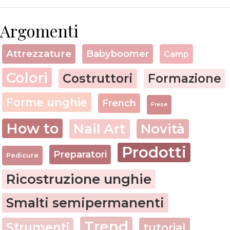
Argomenti
Attrezzature
Babyboomer
Camp
Colori
Costruttori
Formazione
Forme unghie
French
Frese
How to
Nail Art
Novità
Prodotti
Preparatori
Pedicure
Ricostruzione unghie
Smalti semipermanenti
Trend
Strumenti
tutorial