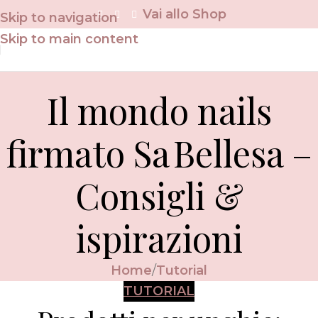
Vai allo Shop
Skip to navigation
Skip to main content
Il mondo nails
firmato Sa Bellesa –
Consigli &
ispirazioni
Home
Tutorial
TUTORIAL