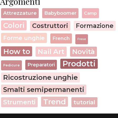
Argomenti
Attrezzature
Babyboomer
Camp
Colori
Costruttori
Formazione
Forme unghie
French
Frese
How to
Nail Art
Novità
Prodotti
Preparatori
Pedicure
Ricostruzione unghie
Smalti semipermanenti
Trend
Strumenti
tutorial