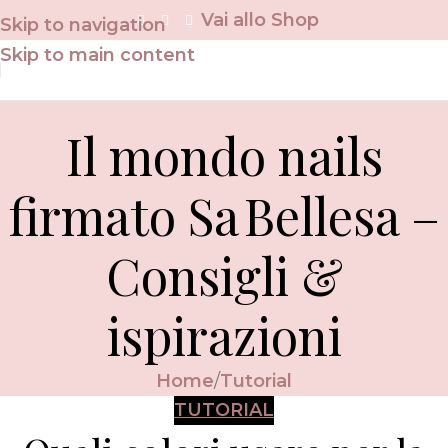
Vai allo Shop
Skip to navigation
Skip to main content
Il mondo nails
firmato Sa Bellesa –
Consigli &
ispirazioni
Home
Tutorial
TUTORIAL