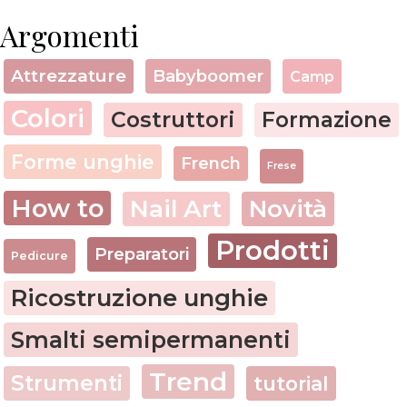
Argomenti
Attrezzature
Babyboomer
Camp
Colori
Costruttori
Formazione
Forme unghie
French
Frese
How to
Nail Art
Novità
Prodotti
Preparatori
Pedicure
Ricostruzione unghie
Smalti semipermanenti
Trend
Strumenti
tutorial