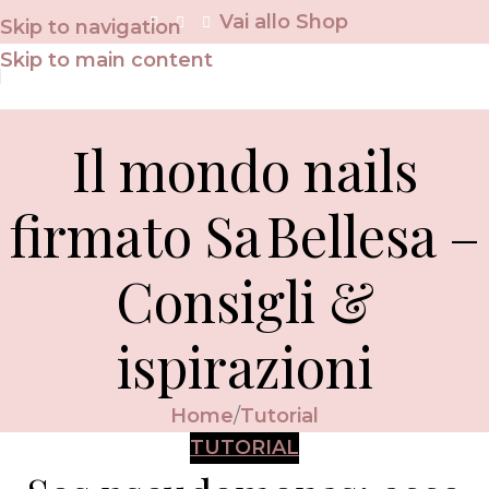
Vai allo Shop
Skip to navigation
Skip to main content
Il mondo nails
firmato Sa Bellesa –
Consigli &
ispirazioni
Home
Tutorial
TUTORIAL