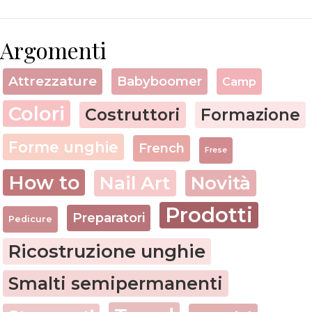
Argomenti
Attrezzature
Babyboomer
Camp
Colori
Costruttori
Formazione
Forme unghie
French
Frese
How to
Nail Art
Novità
Prodotti
Preparatori
Pedicure
Ricostruzione unghie
Smalti semipermanenti