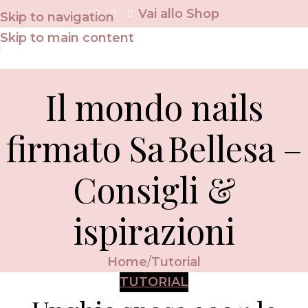
Vai allo Shop
Skip to navigation
Skip to main content
Il mondo nails
firmato Sa Bellesa –
Consigli &
ispirazioni
Home
Tutorial
TUTORIAL